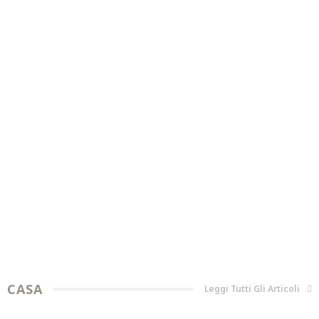
Rendi la tua casa un rifugio accogliente
Trasformare la
GIARDINO
Tiglio: Come coltivare un albero in giardino
CASA
Leggi Tutti Gli Articoli