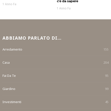
c’è da sapere
1 Anno Fa
1 Anno Fa
ABBIAMO PARLATO DI…
Arredamento
155
Casa
204
Fai Da Te
95
Giardino
99
Investimenti
45