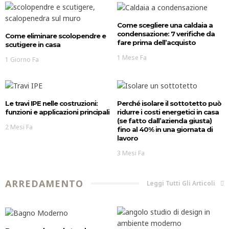
INVESTIMENTI
Parquet in bamboo: pro e contro
Come scegliere una caldaia a
condensazione: 7 verifiche da
Come eliminare scolopendre e
fare prima dell’acquisto
scutigere in casa
1 Mese Fa
1 Giorno Fa
Le travi IPE nelle costruzioni:
Perché isolare il sottotetto può
funzioni e applicazioni principali
ridurre i costi energetici in casa
(se fatto dall’azienda giusta)
2 Mesi Fa
fino al 40% in una giornata di
lavoro
3 Mesi Fa
ARREDAMENTO
Leggi Tutti Gli Articoli