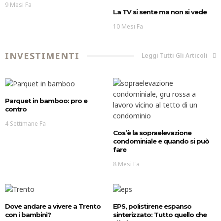
9 Mesi Fa
La TV si sente ma non si vede
10 Mesi Fa
INVESTIMENTI
Leggi Tutti Gli Articoli
Parquet in bamboo: pro e
contro
4 Settimane Fa
Cos’è la sopraelevazione
condominiale e quando si può
fare
8 Mesi Fa
Dove andare a vivere a Trento
EPS, polistirene espanso
con i bambini?
sinterizzato: Tutto quello che