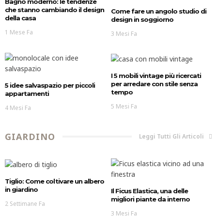
Bagno moderno: le tendenze
che stanno cambiando il design
Come fare un angolo studio di
della casa
design in soggiorno
1 Mese Fa
3 Mesi Fa
I 5 mobili vintage più ricercati
per arredare con stile senza
5 idee salvaspazio per piccoli
tempo
appartamenti
5 Mesi Fa
4 Mesi Fa
GIARDINO
Leggi Tutti Gli Articoli
Tiglio: Come coltivare un albero
in giardino
Il Ficus Elastica, una delle
migliori piante da interno
2 Settimane Fa
3 Mesi Fa