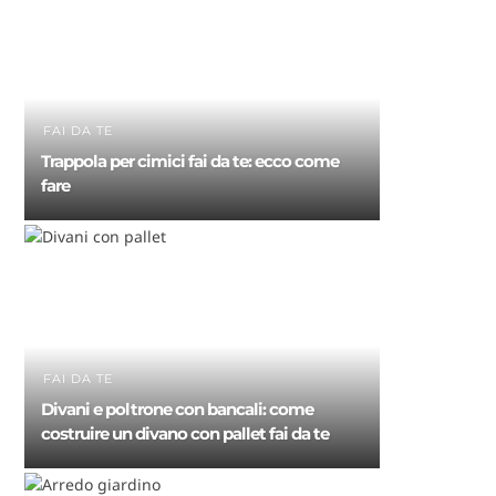
FAI DA TE
Trappola per cimici fai da te: ecco come
fare
FAI DA TE
Divani e poltrone con bancali: come
costruire un divano con pallet fai da te