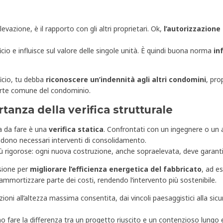
evazione, è il rapporto con gli altri proprietari. Ok,
l’autorizzazione
icio e influisce sul valore delle singole unità. È quindi buona norma
in
ficio, tu debba
riconoscere un’indennità agli altri condomini
, pro
parte comune del condominio.
anza della verifica strutturale
sa da fare è una
verifica statica
. Confrontati con un ingegnere o un a
 rendono necessari interventi di consolidamento.
 rigorose: ogni nuova costruzione, anche sopraelevata, deve garantir
sione per
migliorare l’efficienza
energetica del fabbricato
, ad e
mmortizzare parte dei costi, rendendo l’intervento più sostenibile.
zioni all’altezza massima consentita, dai vincoli paesaggistici alla si
ono fare la differenza tra un progetto riuscito e un contenzioso lungo