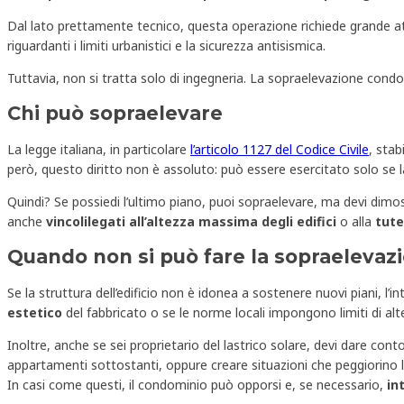
Dal lato prettamente tecnico, questa operazione richiede grande at
riguardanti i limiti urbanistici e la sicurezza antisismica.
Tuttavia, non si tratta solo di ingegneria. La sopraelevazione cond
Chi può sopraelevare
La legge italiana, in particolare
l’articolo 1127 del Codice Civile
, stab
però, questo diritto non è assoluto: può essere esercitato solo se la
Quindi? Se possiedi l’ultimo piano, puoi sopraelevare, ma devi dimost
anche
vincoli
legati
all’altezza massima degli edifici
o alla
tute
Quando non si può fare la sopraelevaz
Se la struttura dell’edificio non è idonea a sostenere nuovi piani, 
estetico
del fabbricato o se le norme locali impongono limiti di alt
Inoltre, anche se sei proprietario del lastrico solare, devi dare conto
appartamenti sottostanti, oppure creare situazioni che peggiorino le 
In casi come questi, il condominio può opporsi e, se necessario,
in