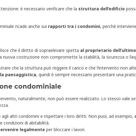
tenzione: è necessario verificare che la
struttura dell’edificio
possa
ominiale ricade anche sui
rapporti tra i condomini
, perché interviene
ilisce che il diritto di sopraelevare spetta
al proprietario dell’ultim
 nuova costruzione non compromette la stabilità, la sicurezza o l’aspe
rare che la struttura può reggere il carico e che l’intervento non alte
la
paesaggistica
, quindi è sempre necessario presentare una pratica
ione condominiale
l’intervento, naturalmente, non può essere realizzato. Lo stesso vale 
ezza.
 agli altri condomini e rispettare i loro diritti. Non puoi, ad esempio,
condizioni di abitabilità.
tervenire legalmente
per bloccare i lavori.