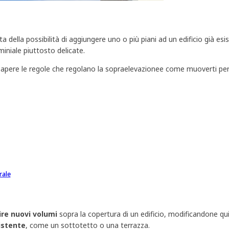
tta della possibilità di aggiungere uno o più piani ad un edificio già 
miniale piuttosto delicate.
sapere le regole che regolano la sopraelevazionee come muoverti per ev
rale
ire nuovi volumi
sopra la copertura di un edificio, modificandone quin
istente
, come un sottotetto o una terrazza.