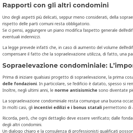
Rapporti con gli altri condomini
Uno degli aspetti più delicati, seppur meno considerati, della soprael
rispetto delle parti comuni resta obbligatorio.
Se ci pensi, aggiungere un piano modifica l’aspetto generale dell’edif
eventuali indennizzi.
La legge prevede infatti che, in caso di aumento del volume dell’edi
compensare il fatto che la sopraelevazione utilizza, di fatto, una 
Sopraelevazione condominiale: L’import
Prima di iniziare qualsiasi progetto di sopraelevazione, la prima co
delle fondazioni
. In particolare, se l’edificio è datato, spesso si
Inoltre, negli ultimi anni, le
norme antisismiche
sono diventate più
La sopraelevazione condominiale resta comunque una buona occa
In molti casi, gli
incentivi edilizi e i bonus statali
permettono di a
Ricorda, però, che ogni dettaglio deve essere verificato; dalle fonda
degli altri condomini.
Un dialogo chiaro e la consulenza di professionisti qualificati poss