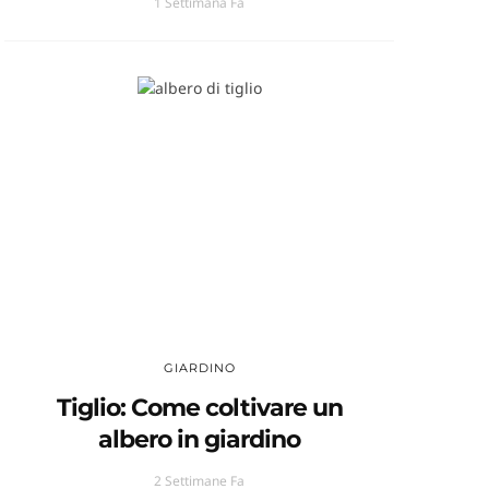
1 Settimana Fa
GIARDINO
Tiglio: Come coltivare un
albero in giardino
2 Settimane Fa