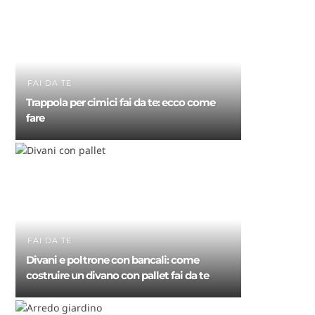
FAI DA TE
Trappola per cimici fai da te: ecco come
fare
FAI DA TE
Divani e poltrone con bancali: come
costruire un divano con pallet fai da te