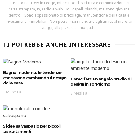
Laureato nel 1985 in Legge, mi occupo di scrittura e comunicazione su
carta stampata, tv, radio e web. Ho i capelli bianchi, ma sono giovane
dentro :) Sono appassionato di bricolage, manutenzione della casa e
investimenti immobiliari. Non potrei mai rinunciare agli amici, al mare, ai
viaggi, alla pizza e al mio gatto.
TI POTREBBE ANCHE INTERESSARE
Bagno moderno: le tendenze
che stanno cambiando il design
Come fare un angolo studio di
della casa
design in soggiorno
1 Mese Fa
3 Mesi Fa
5 idee salvaspazio per piccoli
appartamenti