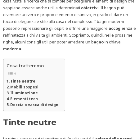
casa, vista la ricerca che si compie per scegliere elementi di design che
sappiano essere anche utili a determinati
obiettivi
. Il bagno può
diventare un vero e proprio elemento distintivo, in grado di dare un
tocco di eleganza e stile alla casa nel complesso. I bagni moderni
possono impressionare gli ospiti e offrire una maggiore
accoglienza
e
raffinatezza a chi visita gli ambienti. Scopriamo, quindi, nelle prossime
righe, alcuni consigli utili per poter arredare un
bagno
in chiave
moderna
.
Cosa tratteremo
Tinte neutre
Mobili sospesi
Illuminazione
Elementi tech
Doccia o vasca di design
Tinte neutre
La prima cosa su cui ci sentiamo di focalizzarci è il
colore delle pareti
,