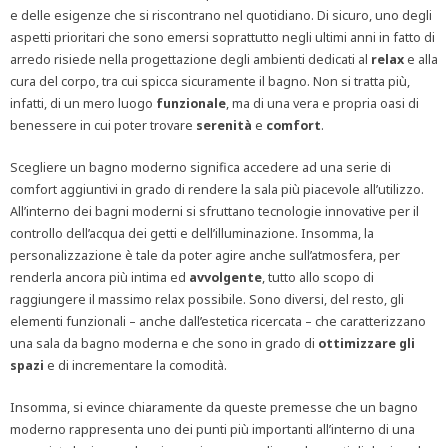
e delle esigenze che si riscontrano nel quotidiano. Di sicuro, uno degli
aspetti prioritari che sono emersi soprattutto negli ultimi anni in fatto di
arredo risiede nella progettazione degli ambienti dedicati al
relax
e alla
cura del corpo, tra cui spicca sicuramente il bagno. Non si tratta più,
infatti, di un mero luogo
funzionale
, ma di una vera e propria oasi di
benessere in cui poter trovare
serenità
e
comfort
.
Scegliere un bagno moderno significa accedere ad una serie di
comfort aggiuntivi in grado di rendere la sala più piacevole all’utilizzo.
All’interno dei bagni moderni si sfruttano tecnologie innovative per il
controllo dell’acqua dei getti e dell’illuminazione. Insomma, la
personalizzazione è tale da poter agire anche sull’atmosfera, per
renderla ancora più intima ed
avvolgente
, tutto allo scopo di
raggiungere il massimo relax possibile. Sono diversi, del resto, gli
elementi funzionali – anche dall’estetica ricercata – che caratterizzano
una sala da bagno moderna e che sono in grado di
ottimizzare gli
spazi
e di incrementare la comodità.
Insomma, si evince chiaramente da queste premesse che un bagno
moderno rappresenta uno dei punti più importanti all’interno di una