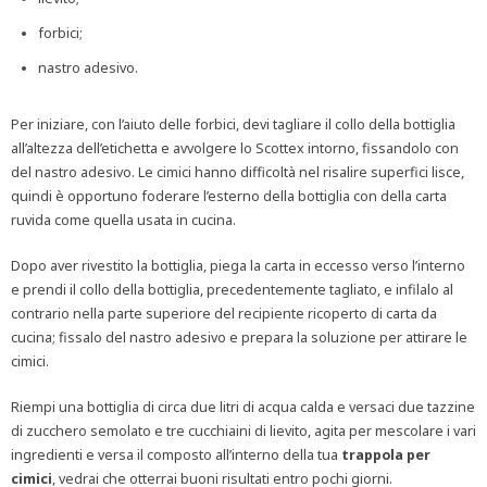
forbici;
nastro adesivo.
Per iniziare, con l’aiuto delle forbici, devi tagliare il collo della bottiglia
all’altezza dell’etichetta e avvolgere lo Scottex intorno, fissandolo con
del nastro adesivo. Le cimici hanno difficoltà nel risalire superfici lisce,
quindi è opportuno foderare l’esterno della bottiglia con della carta
ruvida come quella usata in cucina.
Dopo aver rivestito la bottiglia, piega la carta in eccesso verso l’interno
e prendi il collo della bottiglia, precedentemente tagliato, e infilalo al
contrario nella parte superiore del recipiente ricoperto di carta da
cucina; fissalo del nastro adesivo e prepara la soluzione per attirare le
cimici.
Riempi una bottiglia di circa due litri di acqua calda e versaci due tazzine
di zucchero semolato e tre cucchiaini di lievito, agita per mescolare i vari
ingredienti e versa il composto all’interno della tua
trappola
per
cimici
, vedrai che otterrai buoni risultati entro pochi giorni.