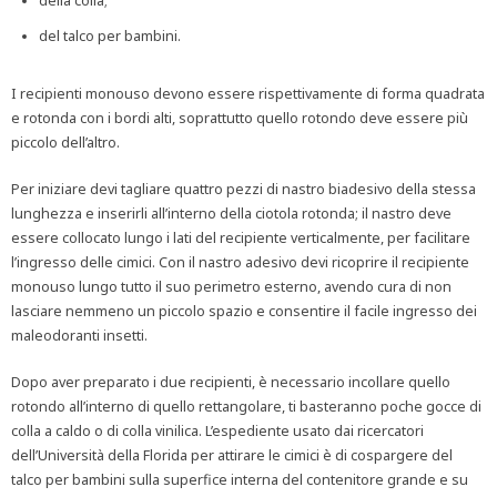
della colla;
del talco per bambini.
I recipienti monouso devono essere rispettivamente di forma quadrata
e rotonda con i bordi alti, soprattutto quello rotondo deve essere più
piccolo dell’altro.
Per iniziare devi tagliare quattro pezzi di nastro biadesivo della stessa
lunghezza e inserirli all’interno della ciotola rotonda; il nastro deve
essere collocato lungo i lati del recipiente verticalmente, per facilitare
l’ingresso delle cimici. Con il nastro adesivo devi ricoprire il recipiente
monouso lungo tutto il suo perimetro esterno, avendo cura di non
lasciare nemmeno un piccolo spazio e consentire il facile ingresso dei
maleodoranti insetti.
Dopo aver preparato i due recipienti, è necessario incollare quello
rotondo all’interno di quello rettangolare, ti basteranno poche gocce di
colla a caldo o di colla vinilica. L’espediente usato dai ricercatori
dell’Università della Florida per attirare le cimici è di cospargere del
talco per bambini sulla superfice interna del contenitore grande e su