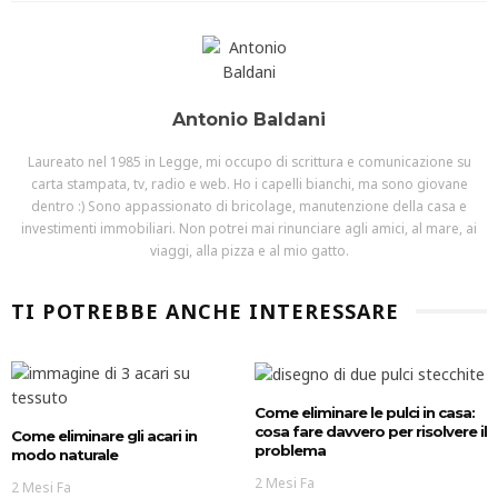
Antonio Baldani
Laureato nel 1985 in Legge, mi occupo di scrittura e comunicazione su
carta stampata, tv, radio e web. Ho i capelli bianchi, ma sono giovane
dentro :) Sono appassionato di bricolage, manutenzione della casa e
investimenti immobiliari. Non potrei mai rinunciare agli amici, al mare, ai
viaggi, alla pizza e al mio gatto.
TI POTREBBE ANCHE INTERESSARE
Come eliminare le pulci in casa:
cosa fare davvero per risolvere il
Come eliminare gli acari in
problema
modo naturale
2 Mesi Fa
2 Mesi Fa