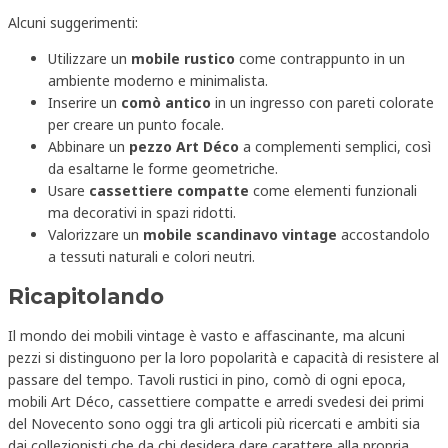
Alcuni suggerimenti:
Utilizzare un
mobile rustico
come contrappunto in un
ambiente moderno e minimalista.
Inserire un
comò antico
in un ingresso con pareti colorate
per creare un punto focale.
Abbinare un
pezzo Art Déco
a complementi semplici, così
da esaltarne le forme geometriche.
Usare
cassettiere compatte
come elementi funzionali
ma decorativi in spazi ridotti.
Valorizzare un
mobile scandinavo vintage
accostandolo
a tessuti naturali e colori neutri.
Ricapitolando
Il mondo dei mobili vintage è vasto e affascinante, ma alcuni
pezzi si distinguono per la loro popolarità e capacità di resistere al
passare del tempo. Tavoli rustici in pino, comò di ogni epoca,
mobili Art Déco, cassettiere compatte e arredi svedesi dei primi
del Novecento sono oggi tra gli articoli più ricercati e ambiti sia
dai collezionisti che da chi desidera dare carattere alla propria