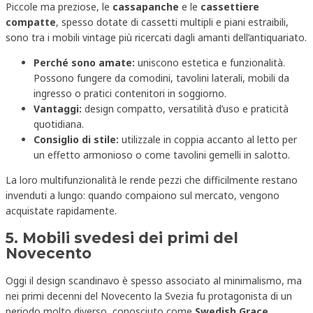
Piccole ma preziose, le
cassapanche
e le
cassettiere
compatte
, spesso dotate di cassetti multipli e piani estraibili,
sono tra i mobili vintage più ricercati dagli amanti dell’antiquariato.
Perché sono amate:
uniscono estetica e funzionalità.
Possono fungere da comodini, tavolini laterali, mobili da
ingresso o pratici contenitori in soggiorno.
Vantaggi:
design compatto, versatilità d’uso e praticità
quotidiana.
Consiglio di stile:
utilizzale in coppia accanto al letto per
un effetto armonioso o come tavolini gemelli in salotto.
La loro multifunzionalità le rende pezzi che difficilmente restano
invenduti a lungo: quando compaiono sul mercato, vengono
acquistate rapidamente.
5. Mobili svedesi dei primi del
Novecento
Oggi il design scandinavo è spesso associato al minimalismo, ma
nei primi decenni del Novecento la Svezia fu protagonista di un
periodo molto diverso, conosciuto come
Swedish Grace
.