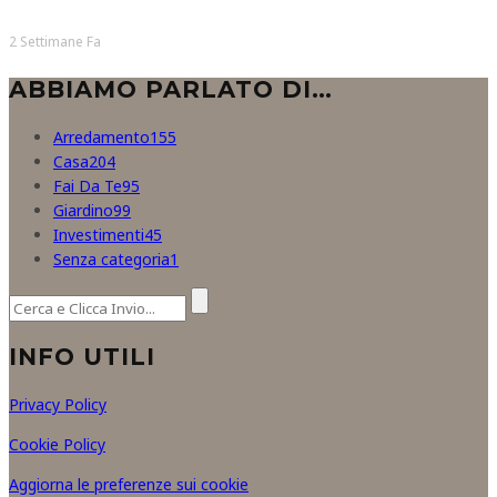
2 Settimane Fa
ABBIAMO PARLATO DI…
Arredamento
155
Casa
204
Fai Da Te
95
Giardino
99
Investimenti
45
Senza categoria
1
INFO UTILI
Privacy Policy
Cookie Policy
Aggiorna le preferenze sui cookie