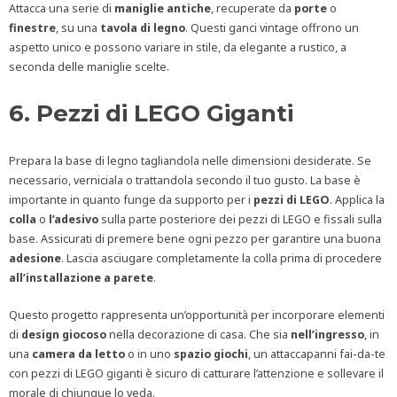
Attacca una serie di
maniglie
antiche
, recuperate da
porte
o
finestre
, su una
tavola
di
legno
. Questi ganci vintage offrono un
aspetto unico e possono variare in stile, da elegante a rustico, a
seconda delle maniglie scelte.
6. Pezzi di LEGO Giganti
Prepara la base di legno tagliandola nelle dimensioni desiderate. Se
necessario, verniciala o trattandola secondo il tuo gusto. La base è
importante in quanto funge da supporto per i
pezzi
di
LEGO
. Applica la
colla
o
l’adesivo
sulla parte posteriore dei pezzi di LEGO e fissali sulla
base. Assicurati di premere bene ogni pezzo per garantire una buona
adesione
. Lascia asciugare completamente la colla prima di procedere
all’installazione
a
parete
.
Questo progetto rappresenta un’opportunità per incorporare elementi
di
design
giocoso
nella decorazione di casa. Che sia
nell’ingresso
, in
una
camera
da
letto
o in uno
spazio
giochi
, un attaccapanni fai-da-te
con pezzi di LEGO giganti è sicuro di catturare l’attenzione e sollevare il
morale di chiunque lo veda.