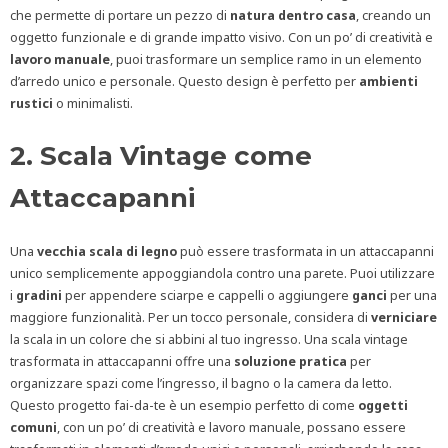
che permette di portare un pezzo di
natura dentro casa
, creando un
oggetto funzionale e di grande impatto visivo. Con un po’ di creatività e
lavoro
manuale
, puoi trasformare un semplice ramo in un elemento
d’arredo unico e personale. Questo design è perfetto per
ambienti
rustici
o minimalisti.
2. Scala Vintage come
Attaccapanni
Una
vecchia
scala
di legno
può essere trasformata in un attaccapanni
unico semplicemente appoggiandola contro una parete. Puoi utilizzare
i
gradini
per appendere sciarpe e cappelli o aggiungere
ganci
per una
maggiore funzionalità. Per un tocco personale, considera di
verniciare
la scala in un colore che si abbini al tuo ingresso. Una scala vintage
trasformata in attaccapanni offre una
soluzione pratica
per
organizzare spazi come l’ingresso, il bagno o la camera da letto.
Questo progetto fai-da-te è un esempio perfetto di come
oggetti
comuni
, con un po’ di creatività e lavoro manuale, possano essere