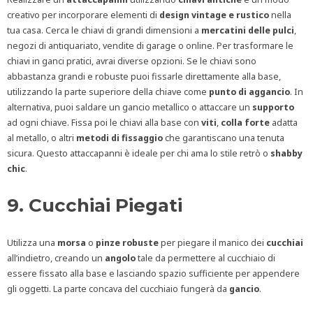
creativo per incorporare elementi di
design vintage e rustico
nella
tua casa. Cerca le chiavi di grandi dimensioni a
mercatini
delle
pulci
,
negozi di antiquariato, vendite di garage o online. Per trasformare le
chiavi in ganci pratici, avrai diverse opzioni. Se le chiavi sono
abbastanza grandi e robuste puoi fissarle direttamente alla base,
utilizzando la parte superiore della chiave come
punto di aggancio
. In
alternativa, puoi saldare un gancio metallico o attaccare un
supporto
ad ogni chiave. Fissa poi le chiavi alla base con
viti
,
colla forte
adatta
al metallo, o altri
metodi di
fissaggio
che garantiscano una tenuta
sicura. Questo attaccapanni è ideale per chi ama lo stile retrò o
shabby
chic
.
9. Cucchiai Piegati
Utilizza una
morsa
o
pinze
robuste
per piegare il manico dei
cucchiai
all’indietro, creando un
angolo
tale da permettere al cucchiaio di
essere fissato alla base e lasciando spazio sufficiente per appendere
gli oggetti. La parte concava del cucchiaio fungerà da
gancio
.