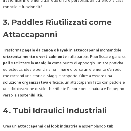
trasformati in elementi d’arredo unici e personali, arricchendo la casa
con stile e funzionalità.
3. Paddles Riutilizzati come
Attaccapanni
Trasforma
pagaie da canoa o kayak
in
attaccapanni
montandole
orizzontalmente
o
verticalmente
sulla parete. Puoi fissare ganci sui
pali
o utilizzare la
maniglia
come punto di appoggio. unisce praticità
ed estetica, ideale per chi ama il
mare
o cerca un elemento d’arredo
che racconti una storia di viaggi e scoperte. Oltre a essere una
soluzione
organizzativa
efficace, un attaccapanni fatto con paddle è
una dichiarazione di stile che riflette l’amore per la natura e l’impegno
verso la
sostenibilità
.
4. Tubi Idraulici Industriali
Crea un
attaccapanni dal look industriale
assemblando
tubi