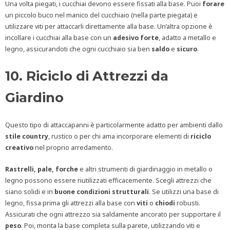
Una volta piegati, i cucchiai devono essere fissati alla base. Puoi
forare
un piccolo buco nel manico del cucchiaio (nella parte piegata) e
utilizzare viti per attaccarli direttamente alla base. Un’altra opzione è
incollare i cucchiai alla base con un
adesivo
forte
, adatto a metallo e
legno, assicurandoti che ogni cucchiaio sia ben
saldo
e
sicuro
.
10. Riciclo di Attrezzi da
Giardino
Questo tipo di attaccapanni è particolarmente adatto per ambienti dallo
stile
country
, rustico o per chi ama incorporare elementi di
riciclo
creativo
nel proprio arredamento.
Rastrelli, pale, forche
e altri strumenti di giardinaggio in metallo o
legno possono essere riutilizzati efficacemente. Scegli attrezzi che
siano solidi e in
buone condizioni strutturali
. Se utilizzi una base di
legno, fissa prima gli attrezzi alla base con
viti
o
chiodi
robusti.
Assicurati che ogni attrezzo sia saldamente ancorato per supportare il
peso
. Poi, monta la base completa sulla parete, utilizzando viti e