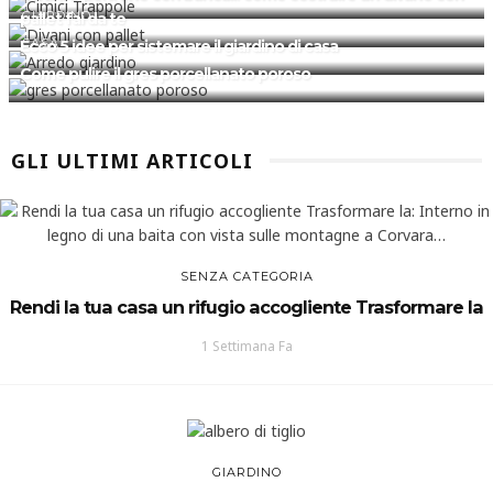
GIARDINO
pallet fai da te
CASA
Ecco 5 idee per sistemare il giardino di casa
Come pulire il gres porcellanato poroso
GLI ULTIMI ARTICOLI
SENZA CATEGORIA
Rendi la tua casa un rifugio accogliente Trasformare la
1 Settimana Fa
GIARDINO