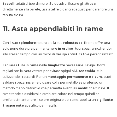
tasselli
adatti al tipo di muro. Se decidi di fissare gli attrezzi
direttamente alla parete, usa
staffe
o ganci adeguati per garantire una
tenuta sicura.
11. Asta appendiabiti in rame
Con il suo
splendore
naturale e la sua
robustezza
, il rame offre una
soluzione duratura per mantenere
in ordine
i tuoi spazi, arricchendoli
allo stesso tempo con un tocco di
design
sofisticato
e personalizzato.
Tagliare i
tubi in rame
nelle
lunghezze
necessarie. Leviga i bordi
tagliati con la carta vetrata per evitare spigoli vivi.
Assembla
i tubi
utilizzando i raccordi. Per un
montaggio permanente e sicuro
, puoi
saldare i pezzi insieme o usare colla per metallo se preferisci un
metodo meno definitivo che permetta eventuali
modifiche
future. Il
rame tende a ossidarsi e cambiare colore nel tempo quindi se
preferisci mantenere il colore originale del rame, applica un
sigillante
trasparente
specifico per metalli.