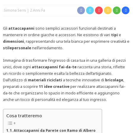
Simona Serni
2 Anni Fa
Gli
attaccapanni
sono semplici accessori funzionali destinati a
mantenere in ordine giacche e accessori. Ne esistono di vari
tipi
e
dimensioni
, rappresentando una tela bianca per esprimere creatività e
stile
personale
nell’arredamento.
Immagina di trasformare l’ingresso di casa tua in una galleria di pezzi
unici, dove ogni
attaccapanni
fai-da-te
racconta una storia, riflette
un ricordo o semplicemente esalta la bellezza dell’artigianato.
Dall’utilizzo di
materiali
riciclati
a tecniche innovative di
bricolage
,
preparati a scoprire
11 idee
creative
per realizzare attaccapanni fai-
da-te che organizzano lo spazio in modo efficiente e aggiungono
anche un tocco di personalità ed eleganza al tuo ingresso.
Cosa tratteremo
1. Attaccapanni da Parete con Ramo di Albero