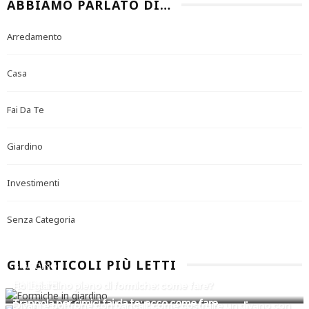
ABBIAMO PARLATO DI…
Arredamento
Casa
Fai Da Te
Giardino
Investimenti
Senza Categoria
GLI ARTICOLI PIÙ LETTI
GIARDINO
FAI DA TE
Ho il giardino pieno di formiche: come fare?
FAI DA TE
Trappola per cimici fai da te: ecco come fare
Divani e poltrone con bancali: come costruire un divano con