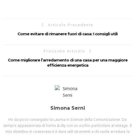
Articolo Precedente
Come evitare di rimanere fuori di casa: I consigli utili
Prossimo Articolo
Come migliorare l’arredamento di una casa per una maggiore
efficienza energetica
Simona Serni
Ho da poco conseguito la Laurea in Scienze della Comunicazione. Da
sempre appassionata di home & diy con un occhio particolare al vintage. Il
mio obiettivo in coseecase.it è dare utili strumenti a chi vuole arredare la