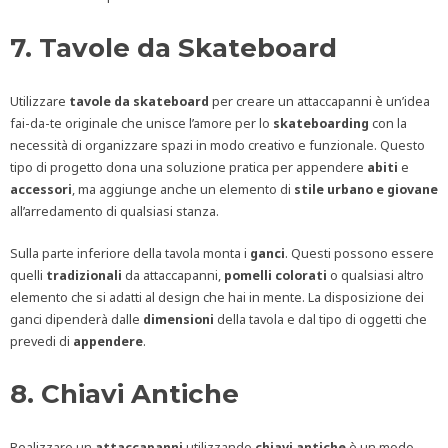
7. Tavole da Skateboard
Utilizzare
tavole da skateboard
per creare un attaccapanni è un’idea
fai-da-te originale che unisce l’amore per lo
skateboarding
con la
necessità di organizzare spazi in modo creativo e funzionale. Questo
tipo di progetto dona una soluzione pratica per appendere
abiti
e
accessori
, ma aggiunge anche un elemento di
stile urbano e giovane
all’arredamento di qualsiasi stanza.
Sulla parte inferiore della tavola monta i
ganci
. Questi possono essere
quelli
tradizionali
da attaccapanni,
pomelli colorati
o qualsiasi altro
elemento che si adatti al design che hai in mente. La disposizione dei
ganci dipenderà dalle
dimensioni
della tavola e dal tipo di oggetti che
prevedi di
appendere
.
8. Chiavi Antiche
Realizzare un
attaccapanni
utilizzando
chiavi
antiche
è un modo