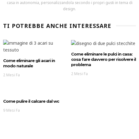
casa in autonomia, personalizzandola secondo i propri gusti in tema di
design.
TI POTREBBE ANCHE INTERESSARE
Come eliminare le pulci in casa:
cosa fare davvero per risolvere il
Come eliminare gli acari in
problema
modo naturale
2 Mesi Fa
2 Mesi Fa
Come pulire il calcare dal wc
9 Mesi Fa