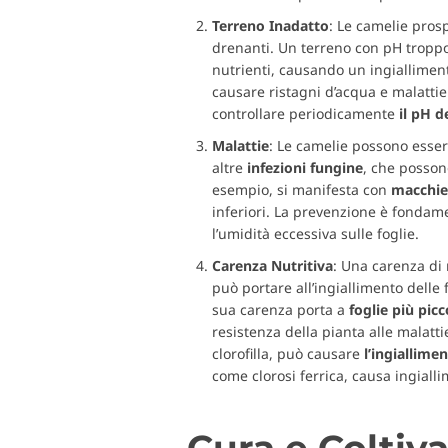
Terreno
Inadatto
: Le camelie pros
drenanti. Un terreno con pH troppo
nutrienti, causando un ingiallimen
causare ristagni d’acqua e malattie
controllare periodicamente
il pH d
Malattie
: Le camelie possono esser
altre
infezioni
fungine
, che possono
esempio, si manifesta con
macchie 
inferiori. La prevenzione è fondame
l’umidità eccessiva sulle foglie.
Carenza Nutritiva
: Una carenza di 
può portare all’ingiallimento delle 
sua carenza porta a
foglie più picc
resistenza della pianta alle malat
clorofilla, può causare
l’ingiallime
come clorosi ferrica, causa ingiall
Cura e Coltiv