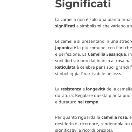
Significati
La camelia non è solo una pianta ornam
significati
e simbolismi che variano a 
Le camelie si presentano in una straord
Japonica è l
a più comune, con fiori ch
e perfezione. La
Camellia Sasanqua
, i
suoi fiori variano dal bianco al rosa pa
Reticulata
è celebre per i suoi grandi fi
simboleggia l’inarrivabile bellezza.
La
resistenza
e
longevità
della camelia
duratura. Regalare questa pianta può
e duraturo
nel tempo
.
Per quanto riguarda la
camelia
rosa
, 
desiderio di ricordare, rendendola un
significativi e ricordi preziosi.