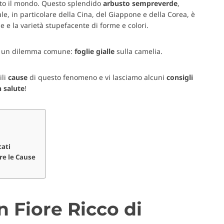
utto il mondo. Questo splendido
arbusto
sempreverde
,
tale, in particolare della Cina, del Giappone e della Corea, è
 e la varietà stupefacente di forme e colori.
e a un dilemma comune:
foglie gialle
sulla camelia.
ili
cause
di questo fenomeno e vi lasciamo alcuni
consigli
n
salute
!
cati
are le Cause
n Fiore Ricco di