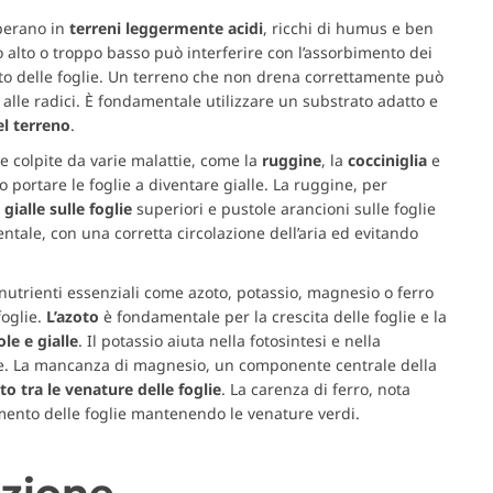
perano in
terreni
leggermente
acidi
, ricchi di humus e ben
 alto o troppo basso può interferire con l’assorbimento dei
to delle foglie. Un terreno che non drena correttamente può
 alle radici. È fondamentale utilizzare un substrato adatto e
el terreno
.
e colpite da varie malattie, come la
ruggine
, la
cocciniglia
e
 portare le foglie a diventare gialle. La ruggine, per
gialle sulle foglie
superiori e pustole arancioni sulle foglie
ntale, con una corretta circolazione dell’aria ed evitando
nutrienti essenziali come azoto, potassio, magnesio o ferro
foglie.
L’azoto
è fondamentale per la crescita delle foglie e la
ole e gialle
. Il potassio aiuta nella fotosintesi e nella
tie. La mancanza di magnesio, un componente centrale della
nto tra le venature delle foglie
. La carenza di ferro, nota
imento delle foglie mantenendo le venature verdi.
azione