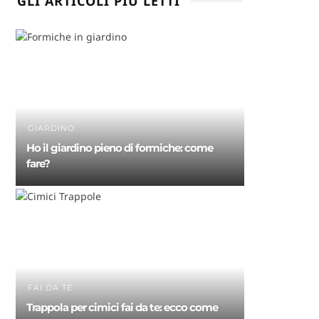
GLI ARTICOLI PIÙ LETTI
GIARDINO
Ho il giardino pieno di formiche: come
fare?
FAI DA TE
Trappola per cimici fai da te: ecco come