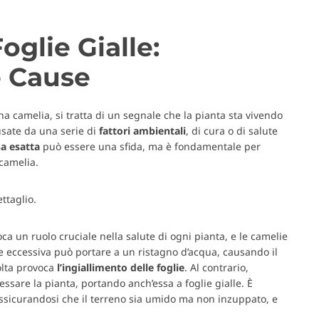
oglie Gialle:
e Cause
a camelia, si tratta di un segnale che la pianta sta vivendo
usate da una serie di
fattori ambientali
, di cura o di salute
a esatta
può essere una sfida, ma è fondamentale per
 camelia.
ttaglio.
oca un ruolo cruciale nella salute di ogni pianta, e le camelie
e eccessiva può portare a un ristagno d’acqua, causando il
olta provoca
l’ingiallimento
delle
foglie
. Al contrario,
ssare la pianta, portando anch’essa a foglie gialle. È
assicurandosi che il terreno sia umido ma non inzuppato, e