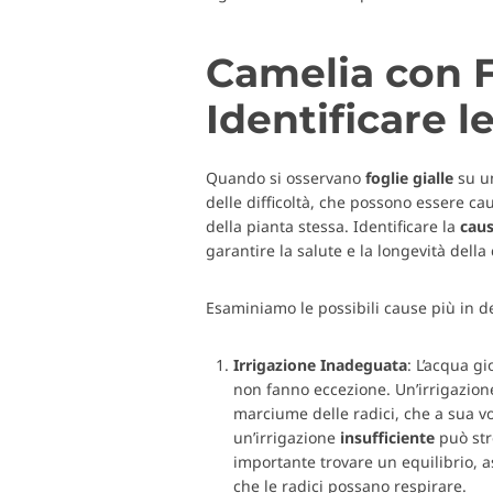
Camelia con F
Identificare l
Quando si osservano
foglie
gialle
su un
delle difficoltà, che possono essere ca
della pianta stessa. Identificare la
caus
garantire la salute e la longevità della
Esaminiamo le possibili cause più in de
Irrigazione
Inadeguata
: L’acqua gi
non fanno eccezione. Un’irrigazion
marciume delle radici, che a sua v
un’irrigazione
insufficiente
può stre
importante trovare un equilibrio, 
che le radici possano respirare.