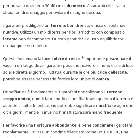
per un vaso di almeno 30-40 cm di
diametro
. Assicurati che il vaso
abbia fori di drenaggio per evitare il ristagno d’acqua.
I garofani prediligono un
terreno
ben drenato e ricco di sostanze
nutritive. Utilizza un mix di terra per fiori, arricchito con
compost
o
letame
ben decomposto. Questo garantirà il giusto equilibrio tra
drenaggio e nutrimento.
Questi fiori amano la
luce solare diretta
. È importante posizionare il
vaso in un luogo dove i garofani possano ricevere almeno 6 ore di luce
solare diretta al giorno. Tuttavia, durante le ore più calde dell’estate,
potrebbe essere necessario fornire loro un po’ di
ombra
.
L’innaffiatura è fondamentale. I garofani non tollerano il
terreno
troppo
umido
, quindi fai in modo di innaffiarli solo quando il terreno è
asciutto al tatto. In estate, ciò potrebbe significare
innaffiare
ogni due
o tre giorni, mentre in inverno l’innaffiatura sarà meno frequente.
Per favorire una
fioritura
abbondante
, è bene
concimare
i garofani
regolarmente. Utilizza un concime bilanciato, come un 10-10-10, una