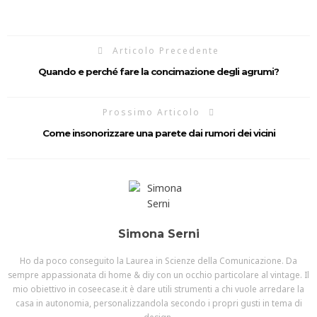
Articolo Precedente
Quando e perché fare la concimazione degli agrumi?
Prossimo Articolo
Come insonorizzare una parete dai rumori dei vicini
Simona Serni
Ho da poco conseguito la Laurea in Scienze della Comunicazione. Da
sempre appassionata di home & diy con un occhio particolare al vintage. Il
mio obiettivo in coseecase.it è dare utili strumenti a chi vuole arredare la
casa in autonomia, personalizzandola secondo i propri gusti in tema di
design.