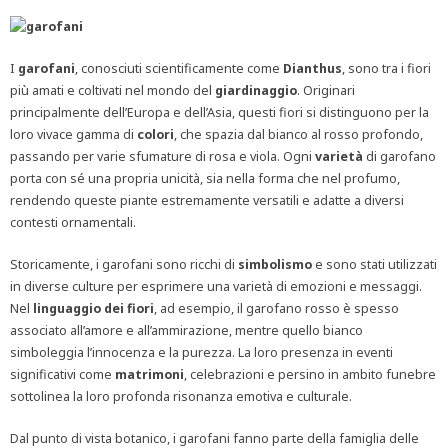
I
garofani
, conosciuti scientificamente come
Dianthus
, sono tra i fiori
più amati e coltivati nel mondo del
giardinaggio
. Originari
principalmente dell’Europa e dell’Asia, questi fiori si distinguono per la
loro vivace gamma di
colori
, che spazia dal bianco al rosso profondo,
passando per varie sfumature di rosa e viola. Ogni
varietà
di garofano
porta con sé una propria unicità, sia nella forma che nel profumo,
rendendo queste piante estremamente versatili e adatte a diversi
contesti ornamentali.
Storicamente, i garofani sono ricchi di
simbolismo
e sono stati utilizzati
in diverse culture per esprimere una varietà di emozioni e messaggi.
Nel
linguaggio
dei
fiori
, ad esempio, il garofano rosso è spesso
associato all’amore e all’ammirazione, mentre quello bianco
simboleggia l’innocenza e la purezza. La loro presenza in eventi
significativi come
matrimoni
, celebrazioni e persino in ambito funebre
sottolinea la loro profonda risonanza emotiva e culturale.
Dal punto di vista botanico, i garofani fanno parte della famiglia delle