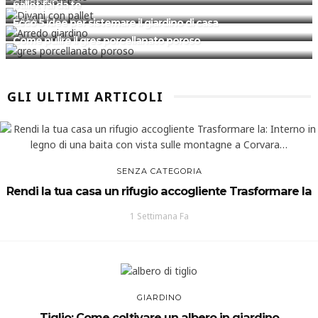
GIARDINO
pallet fai da te
CASA
Ecco 5 idee per sistemare il giardino di casa
Come pulire il gres porcellanato poroso
GLI ULTIMI ARTICOLI
SENZA CATEGORIA
Rendi la tua casa un rifugio accogliente Trasformare la
1 Settimana Fa
GIARDINO
Tiglio: Come coltivare un albero in giardino