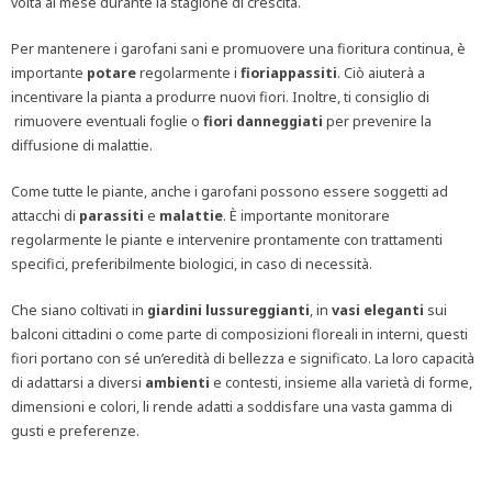
volta al mese durante la stagione di crescita.
Per mantenere i garofani sani e promuovere una fioritura continua, è
importante
potare
regolarmente i
fiori
appassiti
. Ciò aiuterà a
incentivare la pianta a produrre nuovi fiori. Inoltre, ti consiglio di
rimuovere eventuali foglie o
fiori danneggiati
per prevenire la
diffusione di malattie.
Come tutte le piante, anche i garofani possono essere soggetti ad
attacchi di
parassiti
e
malattie
. È importante monitorare
regolarmente le piante e intervenire prontamente con trattamenti
specifici, preferibilmente biologici, in caso di necessità.
Che siano coltivati in
giardini
lussureggianti
, in
vasi
eleganti
sui
balconi cittadini o come parte di composizioni floreali in interni, questi
fiori portano con sé un’eredità di bellezza e significato. La loro capacità
di adattarsi a diversi
ambienti
e contesti, insieme alla varietà di forme,
dimensioni e colori, li rende adatti a soddisfare una vasta gamma di
gusti e preferenze.