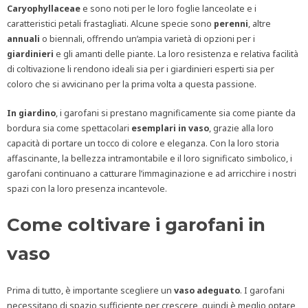
Caryophyllaceae
e sono noti per le loro foglie lanceolate e i
caratteristici petali frastagliati. Alcune specie sono
perenni
, altre
annuali
o biennali, offrendo un’ampia varietà di opzioni per i
giardinieri
e gli amanti delle piante. La loro resistenza e relativa facilità
di coltivazione li rendono ideali sia per i giardinieri esperti sia per
coloro che si avvicinano per la prima volta a questa passione.
In
giardino
, i garofani si prestano magnificamente sia come piante da
bordura sia come spettacolari
esemplari in vaso
, grazie alla loro
capacità di portare un tocco di colore e eleganza. Con la loro storia
affascinante, la bellezza intramontabile e il loro significato simbolico, i
garofani continuano a catturare l’immaginazione e ad arricchire i nostri
spazi con la loro presenza incantevole.
Come coltivare i garofani in
vaso
Prima di tutto, è importante scegliere un
vaso adeguato
. I garofani
necessitano di spazio sufficiente per crescere, quindi è meglio optare