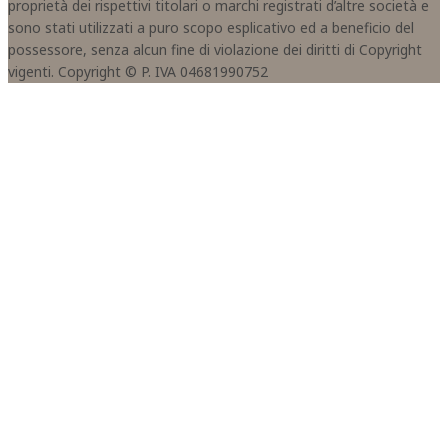
proprietà dei rispettivi titolari o marchi registrati d’altre società e
sono stati utilizzati a puro scopo esplicativo ed a beneficio del
possessore, senza alcun fine di violazione dei diritti di Copyright
vigenti. Copyright © P. IVA 04681990752