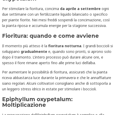
Per stimolare la fioritura, concima
da aprile a settembre
ogni
due settimane con un fertilizzante liquido bilanciato o specifico
per piante fiorite. Nei mesi freddi sospendi la concimazione, così
la pianta riposa e accumula energie per la stagione successiva.
Fioritura: quando e come avviene
Il momento più atteso è la
fioritura notturna
. I grandi boccioli si
sviluppano
gradualmente
e, quando sono pronti, si aprono solo
dopo il tramonto. L’intero processo può durare alcune ore, e
spesso il fiore rimane aperto fino alle prime luci dell’alba.
Per aumentare le possibilità di fioritura, assicurati che la pianta
riceva abbastanza luce durante la primavera e che le annaffiature
siano regolari. Alcuni coltivatori consigliano anche di sottoporla a
un leggero stress idrico in estate per stimolare i boccioli.
Epiphyllum oxypetalum:
Moltiplicazione
La propagazione dell’Epiphyllum oxypetalum è semplice e alla