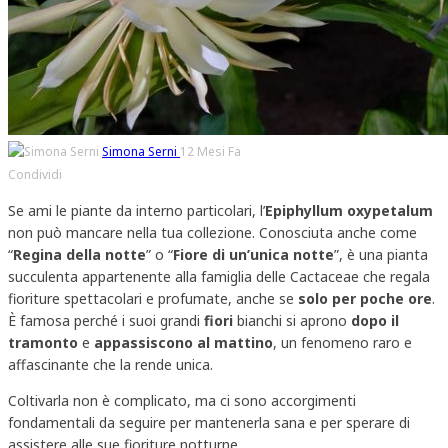
Simona Serni
12 Mesi Fa
Condividi
Se ami le piante da interno particolari, l’
Epiphyllum oxypetalum
non può mancare nella tua collezione. Conosciuta anche come
“
Regina della notte
” o “
Fiore di un’unica notte
”, è una pianta
succulenta appartenente alla famiglia delle Cactaceae che regala
fioriture spettacolari e profumate, anche se
solo per poche ore
.
È famosa perché i suoi grandi
fiori
bianchi si aprono
dopo il
tramonto
e
appassiscono al mattino
, un fenomeno raro e
affascinante che la rende unica.
Coltivarla non è complicato, ma ci sono accorgimenti
fondamentali da seguire per mantenerla sana e per sperare di
assistere alle sue fioriture notturne.