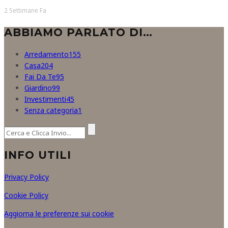
2 Settimane Fa
ABBIAMO PARLATO DI…
Arredamento
155
Casa
204
Fai Da Te
95
Giardino
99
Investimenti
45
Senza categoria
1
INFO UTILI
Privacy Policy
Cookie Policy
Aggiorna le preferenze sui cookie