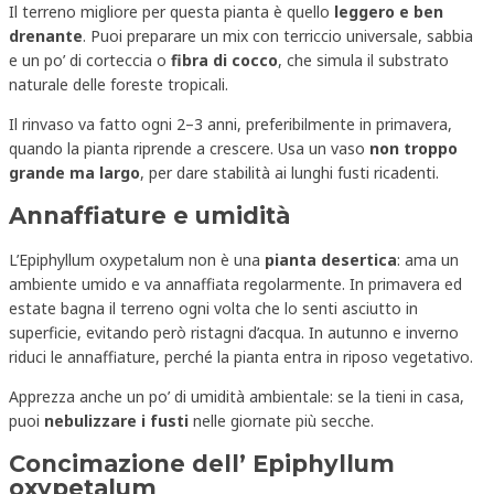
Il terreno migliore per questa pianta è quello
leggero e ben
drenante
. Puoi preparare un mix con terriccio universale, sabbia
e un po’ di corteccia o
fibra di cocco
, che simula il substrato
naturale delle foreste tropicali.
Il rinvaso va fatto ogni 2–3 anni, preferibilmente in primavera,
quando la pianta riprende a crescere. Usa un vaso
non troppo
grande ma largo
, per dare stabilità ai lunghi fusti ricadenti.
Annaffiature e umidità
L’Epiphyllum oxypetalum non è una
pianta desertica
: ama un
ambiente umido e va annaffiata regolarmente. In primavera ed
estate bagna il terreno ogni volta che lo senti asciutto in
superficie, evitando però ristagni d’acqua. In autunno e inverno
riduci le annaffiature, perché la pianta entra in riposo vegetativo.
Apprezza anche un po’ di umidità ambientale: se la tieni in casa,
puoi
nebulizzare i fusti
nelle giornate più secche.
Concimazione dell’ Epiphyllum
oxypetalum