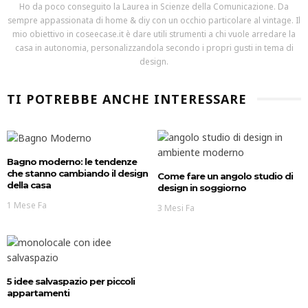
Ho da poco conseguito la Laurea in Scienze della Comunicazione. Da
sempre appassionata di home & diy con un occhio particolare al vintage. Il
mio obiettivo in coseecase.it è dare utili strumenti a chi vuole arredare la
casa in autonomia, personalizzandola secondo i propri gusti in tema di
design.
TI POTREBBE ANCHE INTERESSARE
Bagno moderno: le tendenze
che stanno cambiando il design
Come fare un angolo studio di
della casa
design in soggiorno
1 Mese Fa
3 Mesi Fa
5 idee salvaspazio per piccoli
appartamenti