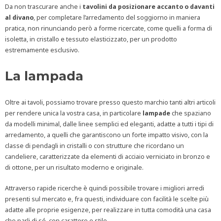
Da non trascurare anche i
tavolini da posizionare accanto o davanti
al divano
, per completare l’arredamento del soggiorno in maniera
pratica, non rinunciando però a forme ricercate, come quelli a forma di
isoletta, in cristallo e tessuto elasticizzato, per un prodotto
estremamente esclusivo.
La lampada
Oltre ai tavoli, possiamo trovare presso questo marchio tanti altri articoli
per rendere unica la vostra casa, in particolare
lampade
che spaziano
da modelli minimal, dalle linee semplici ed eleganti, adatte a tutti i tipi di
arredamento, a quelli che garantiscono un forte impatto visivo, con la
classe di pendagli in cristalli o con strutture che ricordano un
candeliere, caratterizzate da elementi di acciaio verniciato in bronzo e
di ottone, per un risultato moderno e originale.
Attraverso rapide ricerche è quindi possibile trovare i migliori arredi
presenti sul mercato e, fra questi, individuare con facilità le scelte più
adatte alle proprie esigenze, per realizzare in tutta comodità una casa
che parli di sé, con carattere e stile.