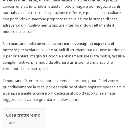
Arredare Moderno
, fornito delle migliori marche di arredi a prezzi
concorrenziali. Evitando in questo modo di vagare per negozi e centri
specializzati alla ricerca di ispirazioni e offerte, è possibile consultare
con pochi click numerose proposte relative a tutte le stanze di casa,
attraverso un intuitivo menu oppure interrogando direttamente il
motore di ricerca.
Non mancano nelle diverse sezioni mirati
consigli di esperti del
settore
per schiarirsi le idee su stili di arredamento e nuove tendenze
o per orientarsi meglio tra colori e abbinamenti ideali fra mobili, tessili e
complementi vari, in modo da ottenere un insieme armonico che
corrisponda ai nostri gusti.
L’importante è tenere sempre in mente le proprie priorità nel vivere
quotidianamente la casa, per esempio se vi piace ospitare spesso amici
a cena, se amate cucinare o vi dedicate al cibo d’asporto, se amate
leggere sul divano o guardare la televisione.
Cosa tratteremo