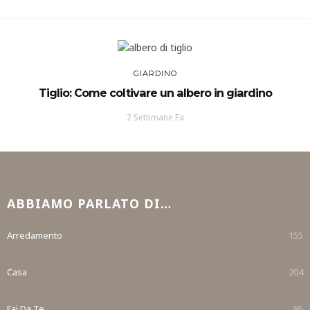
GIARDINO
Tiglio: Come coltivare un albero in giardino
2 Settimane Fa
ABBIAMO PARLATO DI…
Arredamento
155
Casa
204
Fai Da Te
95