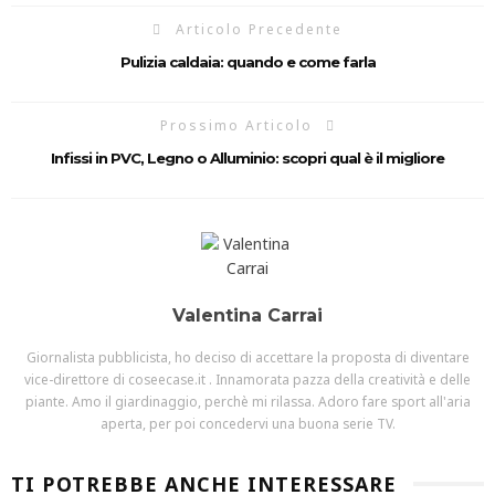
Articolo Precedente
Pulizia caldaia: quando e come farla
Prossimo Articolo
Infissi in PVC, Legno o Alluminio: scopri qual è il migliore
Valentina Carrai
Giornalista pubblicista, ho deciso di accettare la proposta di diventare
vice-direttore di coseecase.it . Innamorata pazza della creatività e delle
piante. Amo il giardinaggio, perchè mi rilassa. Adoro fare sport all'aria
aperta, per poi concedervi una buona serie TV.
TI POTREBBE ANCHE INTERESSARE