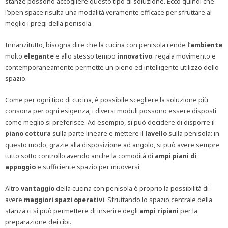
stanze possono accogliere questo tipo di soluzione. Ecco quindi che
l’open space risulta una modalità veramente efficace per sfruttare al
meglio i pregi della penisola.
Innanzitutto, bisogna dire che la cucina con penisola rende
l’ambiente
molto
elegante
e allo stesso tempo
innovativo
: regala movimento e
contemporaneamente permette un pieno ed intelligente utilizzo dello
spazio.
Come per ogni tipo di cucina, è possibile scegliere la soluzione più
consona per ogni esigenza; i diversi moduli possono essere disposti
come meglio si preferisce. Ad esempio, si può decidere di disporre il
piano
cottura
sulla parte lineare e mettere il
lavello
sulla penisola: in
questo modo, grazie alla disposizione ad angolo, si può avere sempre
tutto sotto controllo avendo anche la comodità di
ampi piani di
appoggio
e sufficiente spazio per muoversi.
Altro
vantaggio
della cucina con penisola è proprio la possibilità di
avere
maggiori spazi operativi
. Sfruttando lo spazio centrale della
stanza ci si può permettere di inserire degli
ampi ripiani
per la
preparazione dei cibi.