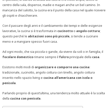
centro della sala, dispense, madie e magari anche un bel camino. In
mancanza del salotto, la cucina era il punto della casa nel quale ricevere
gli ospiti e chiacchierare.
Con il passare degli anni e il cambiamento dei tempi e delle esigenze
lavorative, la cucina si è trasformata in
cucinotto
o
angolo cottura
;
questo perché le
abitazioni sono più piccole
, si tende a cucinare
meno e a mangiare spesso fuori casa.
Ad ogni modo, che sia piccola o gande, da vivere da soli o in famiglia, il
focolare domestico
rimane sempre il
fulcro
principale della
casa
.
Esistono molti modi di
organizzare e comporre una cucina
:
tradizionale, cucinotto, angolo cottura con tinello, angolo cottura
inserito nello spazio living e
cucina all’americana con isola o
penisola
.
Parlando proprio di quest’ultima, una tendenza molto attuale è la scelta
della
cucina con penisola
.