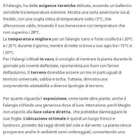
Il Falangio, ha delle
esigenze termiche
delicate, essendo un ballerino
sensibile tra temperature estreme. Mostra una certa avversione sia al
freddo, con una soglia critica di temperature sotto i 5°C, che
all’eccessivo caldo, trovando il suo benessere con temperature che
non superino i 28°C.
La
temperatura
migliore
per un falangio sano e forte oscilla tra i 20°C
e i 25°C durante il giorno, mentre di notte si trova a suo agio tra i 15°C e
i 20°C.
Per i Falangi coltivati
in vaso
, ti consiglio di rientrare la pianta durante le
giornate più roventi dell’estate, riportandola poi fuori con l’arrivo
dell’autunno. Il
terreno
dovrebbe essere un mix in parti uguali di
terriccio universale, sabbia e torba. Tuttavia, dimostra una
sorprendente adattabilità a diverse tipologie di terreno.
Per quanto riguarda l’
esposizione
, come tante altre piante, anche il
Falangio richiede una generosa dose di luce. Attenzione, però! Meglio
non esporlo alla
luce solare diretta
, che potrebbe danneggiare le
sue foglie.
L’ubicazione ottimale
è quindi un luogo fresco e
luminoso, protetto dai raggi diretti del sole e dal vento. La pianta riesce
prosperare anche in ambienti semi-ombreggiati, consentendo una