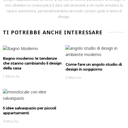
mio obiettivo in coseecase.it è dare utili strumenti a chi vuole arredare la
casa in autonomia, personalizzandola secondo i propri gusti in tema di
design.
TI POTREBBE ANCHE INTERESSARE
Bagno moderno: le tendenze
che stanno cambiando il design
Come fare un angolo studio di
della casa
design in soggiorno
1 Mese Fa
3 Mesi Fa
5 idee salvaspazio per piccoli
appartamenti
4 Mesi Fa