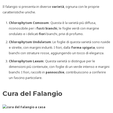
Il falangio si presenta in diverse
varietà
, ognuna con le proprie
caratteristiche uniche.
Chlorophytum Comosum:
Questa è la varietà più diffusa,
riconoscibile per i
fusti bianchi
, le foglie verdi con margine
ondulato e i delicati
fiori
bianchi, privi di profumo.
Chlorophytum Undulatum
: Le foglie di questa varietà sono ruvide
e strette, con margini induriti. I fiori, dalla
forma spigata
, sono
bianchi con striature rosse, aggiungendo un tocco di eleganza.
Chlorophytum Laxum:
Questa varietà si distingue per le
dimensioni più contenute, con foglie di un verde intenso e margini
bianchi. I fiori, raccolti in
pannocchie
, contribuiscono a conferire
un fascino particolare.
Cura del Falangio