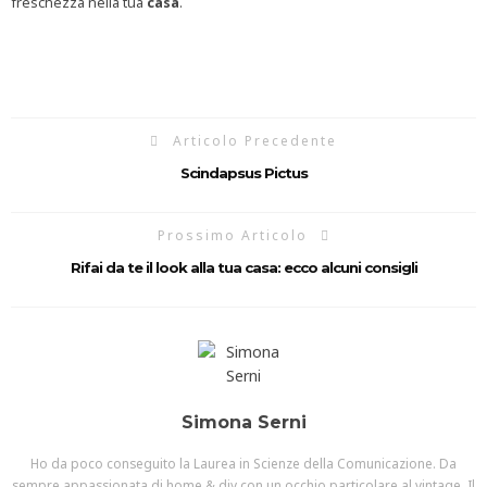
freschezza nella tua
casa
.
Articolo Precedente
Scindapsus Pictus
Prossimo Articolo
Rifai da te il look alla tua casa: ecco alcuni consigli
Simona Serni
Ho da poco conseguito la Laurea in Scienze della Comunicazione. Da
sempre appassionata di home & diy con un occhio particolare al vintage. Il