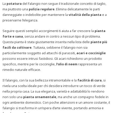
La
potatura
del Falangio non segue il tradizionale concetto di taglio,
ma piuttosto una
pulizia
regolare
. Elimina delicatamente le parti
danneggiate o indebolite per mantenere la
vitalità della
pianta
e a
preservarne l’eleganza.
Seguire questi semplici accorgimenti ti aiuta a far crescere la
pianta
forte e sana
, senza andare in contro a nessun tipo di problema.
Questa pianta è stata giustamente inserita nella lista delle
piante più
facili da coltivare
. Tuttavia, sebbene il falangio non sia
particolarmente soggetto ad attacchi di parassiti,
acari e cocciniglie
possono essere intrusi fastidiosi. Gli acari richiedono un prodotto
specifico, mentre per le cocciniglie,
l’olio di neem
rappresenta un
rimedio naturale efficace.
Il falangio, con la sua bellezza intramontabile e la
facilità di cura
, si
rivela una scelta ideale per chi desidera introdurre un tocco di verde
nella propria casa. La sua eleganza, varietà e adattabilità lo rendono
non solo una
pianta ornamentale
, ma anche un compagno fedele in
ogni ambiente domestico. Con poche attenzioni e un amore costante, il
falangio si trasforma in un’opera d’arte vivente, portando armonia e