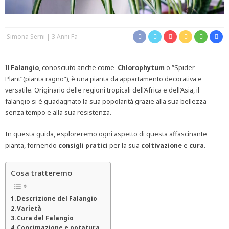
Simona Serni
3 Anni Fa
Il
Falangio
, conosciuto anche come
Chlorophytum
o “Spider
Plant”(pianta ragno”), è una pianta da appartamento decorativa e
versatile. Originario delle regioni tropicali dell’Africa e dell’Asia, il
falangio si è guadagnato la sua popolarità grazie alla sua bellezza
senza tempo e alla sua resistenza.
In questa guida, esploreremo ogni aspetto di questa affascinante
pianta, fornendo
consigli pratici
per la sua
coltivazione
e
cura
.
Cosa tratteremo
Descrizione del Falangio
Varietà
Cura del Falangio
Concimazione e potatura