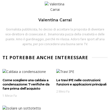
Valentina Carrai
Giornalista pubblicista, ho deciso di accettare la proposta di diventare
vice-direttore di coseecase.it . Innamorata pazza della creatività e delle
piante. Amo il giardinaggio, perchè mi rilassa. Adoro fare sport all'aria
aperta, per poi concedervi una buona serie TV.
TI POTREBBE ANCHE INTERESSARE
Come scegliere una caldaia a
Le travi IPE nelle costruzioni:
condensazione: 7 verifiche da
funzioni e applicazioni principali
fare prima dell’acquisto
2 Mesi Fa
1 Mese Fa