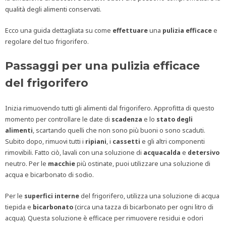
qualità degli alimenti conservati.
Ecco una guida dettagliata su come
effettuare
una
pulizia
efficace
e
regolare del tuo frigorifero.
Passaggi per una pulizia efficace
del frigorifero
Inizia rimuovendo tutti gli alimenti dal frigorifero. Approfitta di questo
momento per controllare le date di
scadenza
e lo
stato
degli
alimenti
, scartando quelli che non sono più buoni o sono scaduti.
Subito dopo, rimuovi tutti i
ripiani
, i
cassetti
e gli altri componenti
rimovibili. Fatto ciò, lavali con una soluzione di
acqua
calda
e
detersivo
neutro. Per le
macchie
più ostinate, puoi utilizzare una soluzione di
acqua e bicarbonato di sodio.
Per le
superfici interne
del frigorifero, utilizza una soluzione di acqua
tiepida e
bicarbonato
(circa una tazza di bicarbonato per ogni litro di
acqua). Questa soluzione è efficace per rimuovere residui e odori