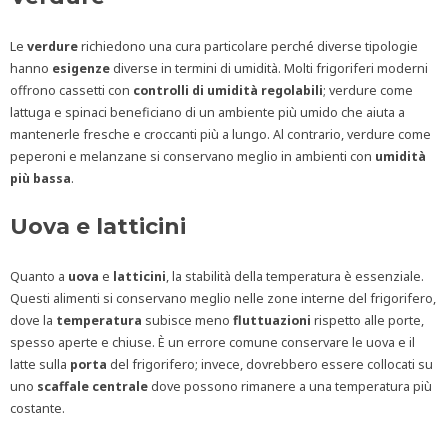
Le
verdure
richiedono una cura particolare perché diverse tipologie
hanno
esigenze
diverse in termini di umidità. Molti frigoriferi moderni
offrono cassetti con
controlli di umidità regolabili
; verdure come
lattuga e spinaci beneficiano di un ambiente più umido che aiuta a
mantenerle fresche e croccanti più a lungo. Al contrario, verdure come
peperoni e melanzane si conservano meglio in ambienti con
umidità
più
bassa
.
Uova e latticini
Quanto a
uova
e
latticini
, la stabilità della temperatura è essenziale.
Questi alimenti si conservano meglio nelle zone interne del frigorifero,
dove la
temperatura
subisce meno
fluttuazioni
rispetto alle porte,
spesso aperte e chiuse. È un errore comune conservare le uova e il
latte sulla
porta
del frigorifero; invece, dovrebbero essere collocati su
uno
scaffale
centrale
dove possono rimanere a una temperatura più
costante.