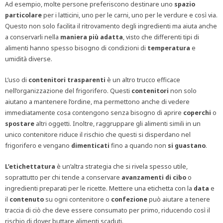
Ad esempio, molte persone preferiscono destinare uno
spazio
particolare
per i latticini, uno per le carni, uno per le verdure e così via.
Questo non solo facilita il ritrovamento degli ingredienti ma aiuta anche
a conservarli nella
maniera più
adatta
, visto che differenti tipi di
alimenti hanno spesso bisogno di condizioni di
temperatura
e
umidità diverse.
L’uso di
contenitori
trasparenti
è un altro trucco efficace
nell’organizzazione del frigorifero. Questi
contenitori
non solo
aiutano a mantenere l’ordine, ma permettono anche di vedere
immediatamente cosa contengono senza bisogno di aprire
coperchi
o
spostare
altri oggetti. Inoltre, raggruppare gli alimenti simili in un
unico contenitore riduce il rischio che questi si disperdano nel
frigorifero e vengano
dimenticati
fino a quando non
si
guastano
.
L’etichettatura
è un’altra strategia che si rivela spesso utile,
soprattutto per chi tende a conservare
avanzamenti di cibo
o
ingredienti preparati per le ricette. Mettere una etichetta con la
data
e
il
contenuto
su ogni contenitore o
confezione
può aiutare a tenere
traccia di ciò che deve essere consumato per primo, riducendo così il
rischio di dover buttare alimenti scaduti.