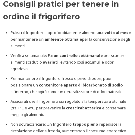
Consigli pratici per tenere
in
ordine il frigorifero
Pulisci il frigorifero approfonditamente almeno
una volta al mese
per mantenere un
ambiente ottimale
per la conservazione degli
alimenti.
Verifica settimanale: Fai
un controllo settimanale
per scartare
alimenti scaduti o
avariati
, evitando così accumuli e odori
sgradevoli.
Per mantenere il frigorifero fresco e privo di odori, puoi
posizionare un
contenitore
aperto di bicarbonato
di
sodio
all’interno, che agirà come un neutralizzatore di odori naturale.
Assicurati che il frigorifero sia regolato alla temperatura ottimale
(tra 1°C e 4°C) per prevenire la
crescita
batterica
e conservare
meglio gli alimenti.
Non sovraccaricare: Un frigorifero
troppo pieno
impedisce la
circolazione dell’aria fredda, aumentando il consumo energetico.