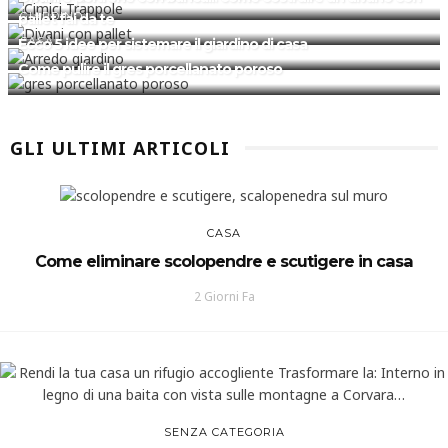
GIARDINO
pallet fai da te
CASA
Ecco 5 idee per sistemare il giardino di casa
Come pulire il gres porcellanato poroso
GLI ULTIMI ARTICOLI
CASA
Come eliminare scolopendre e scutigere in casa
2 Giorni Fa
SENZA CATEGORIA