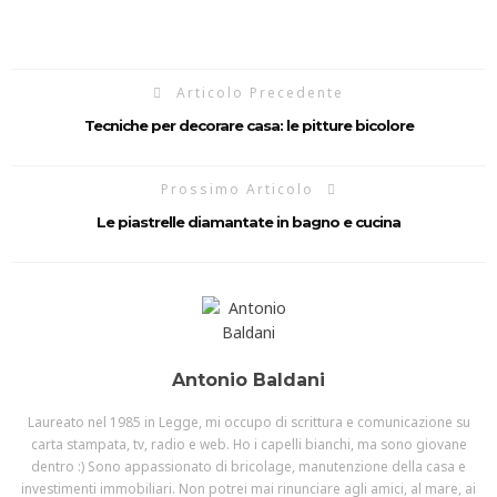
Articolo Precedente
Tecniche per decorare casa: le pitture bicolore
Prossimo Articolo
Le piastrelle diamantate in bagno e cucina
Antonio Baldani
Laureato nel 1985 in Legge, mi occupo di scrittura e comunicazione su
carta stampata, tv, radio e web. Ho i capelli bianchi, ma sono giovane
dentro :) Sono appassionato di bricolage, manutenzione della casa e
investimenti immobiliari. Non potrei mai rinunciare agli amici, al mare, ai