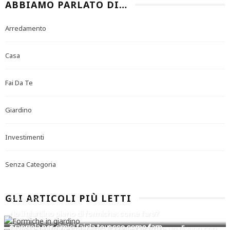
ABBIAMO PARLATO DI…
Arredamento
Casa
Fai Da Te
Giardino
Investimenti
Senza Categoria
GLI ARTICOLI PIÙ LETTI
GIARDINO
FAI DA TE
Ho il giardino pieno di formiche: come fare?
FAI DA TE
Trappola per cimici fai da te: ecco come fare
Divani e poltrone con bancali: come costruire un divano con