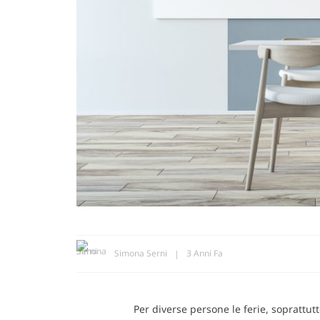
Simona Serni
3 Anni Fa
Per diverse persone le ferie, soprattut