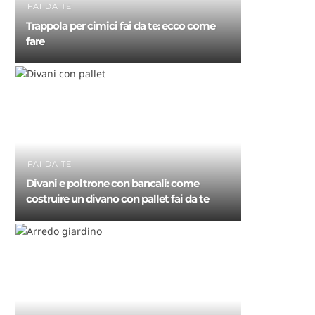
FAI DA TE
Trappola per cimici fai da te: ecco come
fare
FAI DA TE
Divani e poltrone con bancali: come
costruire un divano con pallet fai da te