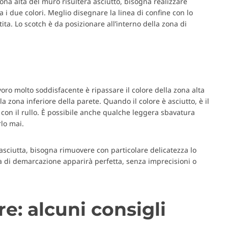
zona alta del muro risulterà asciutto, bisogna realizzare
fra i due colori. Meglio disegnare la linea di confine con lo
ita. Lo scotch è da posizionare all’interno della zona di
voro molto soddisfacente è ripassare il colore della zona alta
la zona inferiore della parete. Quando il colore è asciutto, è il
 con il rullo. È possibile anche qualche leggera sbavatura
rlo mai.
 asciutta, bisogna rimuovere con particolare delicatezza lo
ea di demarcazione apparirà perfetta, senza imprecisioni o
re: alcuni consigli