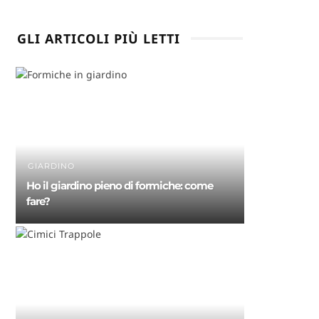
GLI ARTICOLI PIÙ LETTI
GIARDINO
Ho il giardino pieno di formiche: come
fare?