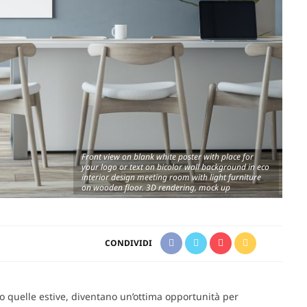
Front view on blank white poster with place for
your logo or text on bicolor wall background in eco
interior design meeting room with light furniture
on wooden floor. 3D rendering, mock up
CONDIVIDI
to quelle estive, diventano un’ottima opportunità per