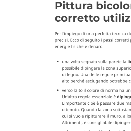
Pittura bicolo
corretto utili
Per l’impiego di una perfetta tecnica d
precisi. Ecco di seguito i passi corrett
energie fisiche e denaro:
una volta segnata sulla parete la
l
possibile dipingere la zona superio
di legno. Una delle regole principal
alto perché asciugando potrebbe col
verso l’alto il colore di norma ha un
Un’altra regola essenziale è
diping
L’importante cioè è passare due mani
ottenuto. Quando la zona sottostant
cui si vuole ripitturare il muro, a
Altrimenti, è consigliabile dipinger