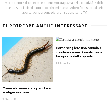
vice-direttore di coseecase.it . Innamorata pazza della creatività e delle
piante. Amo il giardinaggio, perchè mi rilassa. Adoro fare sport all'aria
aperta, per poi concedervi una buona serie TV.
TI POTREBBE ANCHE INTERESSARE
Come scegliere una caldaia a
condensazione: 7 verifiche da
fare prima dell’acquisto
1 Mese Fa
Come eliminare scolopendre e
scutigere in casa
3 Giorni Fa