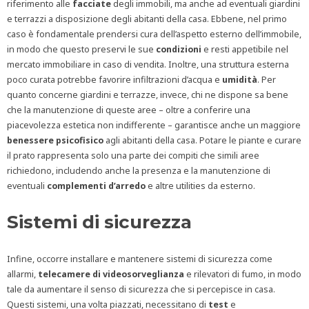
riferimento alle
facciate
degli immobili, ma anche ad eventuali giardini
e terrazzi a disposizione degli abitanti della casa. Ebbene, nel primo
caso è fondamentale prendersi cura dell’aspetto esterno dell’immobile,
in modo che questo preservi le sue
condizioni
e resti appetibile nel
mercato immobiliare in caso di vendita. Inoltre, una struttura esterna
poco curata potrebbe favorire infiltrazioni d’acqua e
umidità
. Per
quanto concerne giardini e terrazze, invece, chi ne dispone sa bene
che la manutenzione di queste aree – oltre a conferire una
piacevolezza estetica non indifferente – garantisce anche un maggiore
benessere psicofisico
agli abitanti della casa. Potare le piante e curare
il prato rappresenta solo una parte dei compiti che simili aree
richiedono, includendo anche la presenza e la manutenzione di
eventuali
complementi d’arredo
e altre utilities da esterno.
Sistemi di sicurezza
Infine, occorre installare e mantenere sistemi di sicurezza come
allarmi,
telecamere di videosorveglianza
e rilevatori di fumo, in modo
tale da aumentare il senso di sicurezza che si percepisce in casa.
Questi sistemi, una volta piazzati, necessitano di
test
e