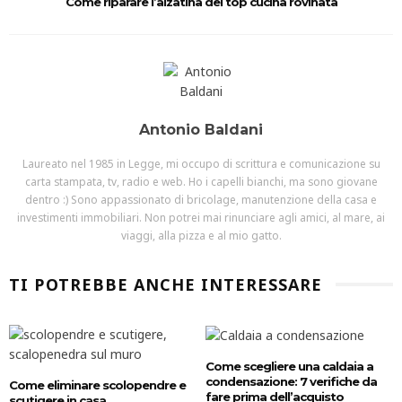
Come riparare l’alzatina del top cucina rovinata
Antonio Baldani
Laureato nel 1985 in Legge, mi occupo di scrittura e comunicazione su
carta stampata, tv, radio e web. Ho i capelli bianchi, ma sono giovane
dentro :) Sono appassionato di bricolage, manutenzione della casa e
investimenti immobiliari. Non potrei mai rinunciare agli amici, al mare, ai
viaggi, alla pizza e al mio gatto.
TI POTREBBE ANCHE INTERESSARE
Come scegliere una caldaia a
condensazione: 7 verifiche da
Come eliminare scolopendre e
fare prima dell’acquisto
scutigere in casa