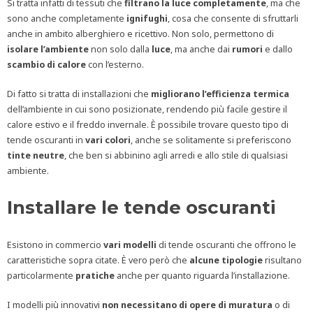
Si tratta infatti di tessuti che
filtrano la luce completamente
, ma che
sono anche completamente
ignifughi
, cosa che consente di sfruttarli
anche in ambito alberghiero e ricettivo. Non solo, permettono di
isolare l’ambiente
non solo dalla
luce
, ma anche dai
rumori
e dallo
scambio di calore
con l’esterno.
Di fatto si tratta di installazioni che
migliorano l’efficienza termica
dell’ambiente in cui sono posizionate, rendendo più facile gestire il
calore estivo e il freddo invernale. È possibile trovare questo tipo di
tende oscuranti in
vari colori
, anche se solitamente si preferiscono
tinte neutre
, che ben si abbinino agli arredi e allo stile di qualsiasi
ambiente.
Installare le tende oscuranti
Esistono in commercio
vari modelli
di tende oscuranti che offrono le
caratteristiche sopra citate. È vero però che
alcune tipologie
risultano
particolarmente
pratiche
anche per quanto riguarda l’installazione.
I modelli più innovativi
non necessitano di opere di muratura
o di