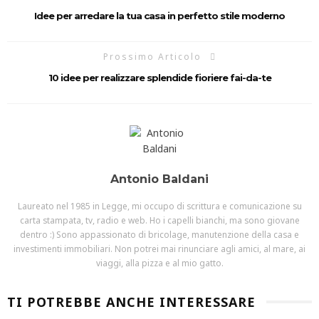
Idee per arredare la tua casa in perfetto stile moderno
Prossimo Articolo
10 idee per realizzare splendide fioriere fai-da-te
Antonio Baldani
Laureato nel 1985 in Legge, mi occupo di scrittura e comunicazione su
carta stampata, tv, radio e web. Ho i capelli bianchi, ma sono giovane
dentro :) Sono appassionato di bricolage, manutenzione della casa e
investimenti immobiliari. Non potrei mai rinunciare agli amici, al mare, ai
viaggi, alla pizza e al mio gatto.
TI POTREBBE ANCHE INTERESSARE