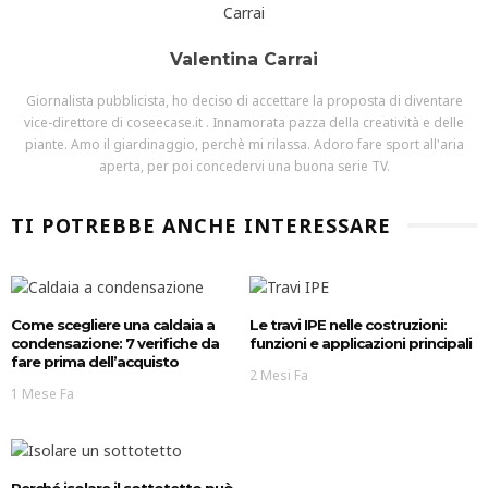
Valentina Carrai
Giornalista pubblicista, ho deciso di accettare la proposta di diventare
vice-direttore di coseecase.it . Innamorata pazza della creatività e delle
piante. Amo il giardinaggio, perchè mi rilassa. Adoro fare sport all'aria
aperta, per poi concedervi una buona serie TV.
TI POTREBBE ANCHE INTERESSARE
Come scegliere una caldaia a
Le travi IPE nelle costruzioni:
condensazione: 7 verifiche da
funzioni e applicazioni principali
fare prima dell’acquisto
2 Mesi Fa
1 Mese Fa
Perché isolare il sottotetto può