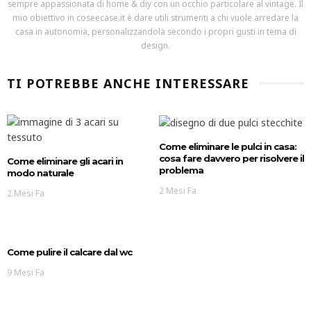
sempre appassionata di home & diy con un occhio particolare al vintage. Il
mio obiettivo in coseecase.it è dare utili strumenti a chi vuole arredare la
casa in autonomia, personalizzandola secondo i propri gusti in tema di
design.
TI POTREBBE ANCHE INTERESSARE
Come eliminare le pulci in casa:
cosa fare davvero per risolvere il
Come eliminare gli acari in
problema
modo naturale
2 Mesi Fa
2 Mesi Fa
Come pulire il calcare dal wc
9 Mesi Fa