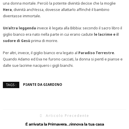
una donna mortale. Perciò la potente divinità decise che la moglie
Hera
, divinità anch’essa, dovesse allattarlo affinché il bambino
diventasse immortale.
Un’altra leggenda
invece è legata alla Bibbia: secondo il sacro libro il
giglio bianco era nato nella parte in cui erano cadute
le lacrime e il
sudore di Gesù
prima di morire.
Per altri, invece, il giglio bianco era legato al
Paradiso Terrestre
.
Quando Adamo ed Eva ne furono cacciati, la donna si pentì e pianse e
dalle sue lacrime nacquero i gigli bianchi.
PIANTE DA GIARDINO
TAGS :
Articolo Precedente
É arrivata la Primavera…rinnova la tua casa