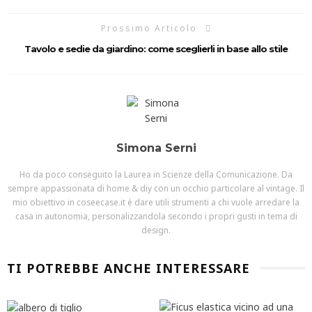
Prossimo Articolo
Tavolo e sedie da giardino: come sceglierli in base allo stile
Simona Serni
Ho da poco conseguito la Laurea in Scienze della Comunicazione. Da
sempre appassionata di home & diy con un occhio particolare al vintage. Il
mio obiettivo in coseecase.it è dare utili strumenti a chi vuole arredare la
casa in autonomia, personalizzandola secondo i propri gusti in tema di
design.
TI POTREBBE ANCHE INTERESSARE