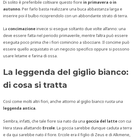
Di solito è preferibile coltivare questo fiore
in primavera o in
autunno
. Per farlo basta realizzare una buca abbastanza larga e
inserire poi il bulbo ricoprendolo con un abbondante strato di terra.
La
concimazione
invece si esegue soltanto due volte all’anno: una
deve essere fatta nel periodo primaverile, mentre l’altra può essere
eseguita poco prima che i fiori comincino a sbocciare. Il concime può
essere quello acquistato in un negozio specifico oppure si possono
usare letame e farina di ossa.
La leggenda del giglio bianco:
di cosa si tratta
Così come molti altri fiori, anche attorno al giglio bianco ruota una
leggenda antica
.
Sembra, infatti, che tale fiore sia nato da una
goccia del latte
con cui
Hera stava allattando
Ercole
. La goccia sarebbe dunque caduta a terra
e da qui sarebbe nato il fiore. Ercole era il figlio di Zeus e di Alkmene,