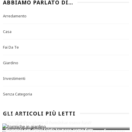
ABBIAMO PARLATO DI…
Arredamento
Casa
Fai Da Te
Giardino
Investimenti
Senza Categoria
GLI ARTICOLI PIÙ LETTI
GIARDINO
FAI DA TE
Ho il giardino pieno di formiche: come fare?
FAI DA TE
Trappola per cimici fai da te: ecco come fare
Divani e poltrone con bancali: come costruire un divano con