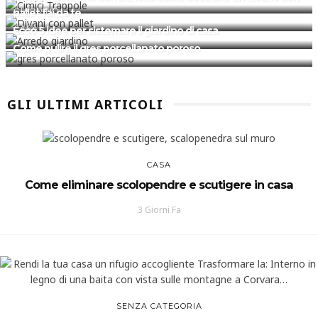
GIARDINO
pallet fai da te
CASA
Ecco 5 idee per sistemare il giardino di casa
Come pulire il gres porcellanato poroso
GLI ULTIMI ARTICOLI
CASA
Come eliminare scolopendre e scutigere in casa
3 Giorni Fa
SENZA CATEGORIA