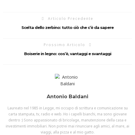
Articolo Precedente
Scelta dello zerbino: tutto ciò che c’è da sapere
Prossimo Articolo
Boiserie in legno: cos’è, vantaggi e svantaggi
Antonio Baldani
Laureato nel 1985 in Legge, mi occupo di scrittura e comunicazione su
carta stampata, tv, radio e web. Ho i capelli bianchi, ma sono giovane
dentro :) Sono appassionato di bricolage, manutenzione della casa e
investimenti immobiliari. Non potrei mai rinunciare agli amici, al mare, ai
viaggi, alla pizza e al mio gatto.