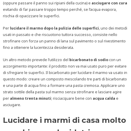
(oppure passare il panno sui ripiani della cucina) e
asciugare con cura
evitando di far passare troppo tempo perché, se l’acqua evapora,
rischia di opacizzare le superfici.
Per
lucidare il marmo dopo la pulizia delle superfici
, uno dei metodi
usati in passato e che riscuotono tuttora successo, consiste nello
strofinare con forza un panno di lana sul pavimento o sul rivestimento
fino a ottenere la lucentezza desiderata.
Un altro metodo prevede l’utilizzo del
bicarbonato di sodio
con un
accorgimento importante: il prodotto non va mai usato puro per evitare
di sfregiare le superfici. Il bicarbonato per lucidare il marmo va usato in
questo modo: creare un composto mescolando tre parti di bicarbonato
e una parte di acqua fino a formare una pasta cremosa. Applicare uno
strato sottile della pasta sul marmo senza strofinare e lasciare agire
per
almeno trenta minuti
; risciacquare bene con
acqua calda
e
asciugare.
Lucidare i marmi di casa molto