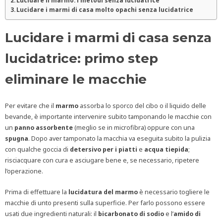
Lucidare il marmo: i metodi senza lucidatrice
Lucidare i marmi di casa molto opachi senza lucidatrice
Lucidare i marmi di casa senza
lucidatrice: primo step
eliminare le macchie
Per evitare che il
marmo
assorba lo sporco del cibo o il liquido delle
bevande, è importante intervenire subito tamponando le macchie con
un
panno assorbente
(meglio se in microfibra) oppure con una
spugna
. Dopo aver tamponato la macchia va eseguita subito la pulizia
con qualche goccia di
detersivo per i piatti
e
acqua tiepida
;
risciacquare con cura e asciugare bene e, se necessario, ripetere
l’operazione.
Prima di effettuare la
lucidatura del marmo
è necessario togliere le
macchie di unto presenti sulla superficie. Per farlo possono essere
usati due ingredienti naturali: il
bicarbonato di sodio
e l’
amido di