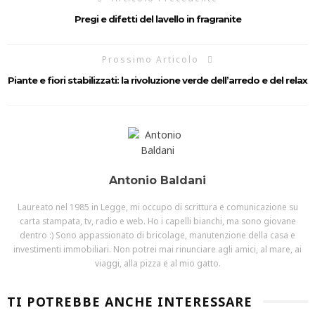
Pregi e difetti del lavello in fragranite
Prossimo Articolo
Piante e fiori stabilizzati: la rivoluzione verde dell’arredo e del relax
Antonio Baldani
Laureato nel 1985 in Legge, mi occupo di scrittura e comunicazione su
carta stampata, tv, radio e web. Ho i capelli bianchi, ma sono giovane
dentro :) Sono appassionato di bricolage, manutenzione della casa e
investimenti immobiliari. Non potrei mai rinunciare agli amici, al mare, ai
viaggi, alla pizza e al mio gatto.
TI POTREBBE ANCHE INTERESSARE