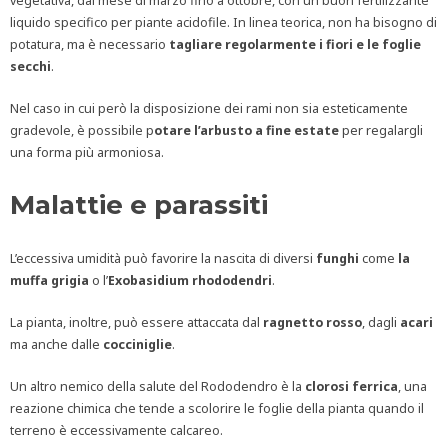
vegetativa, dal mese di marzo fino a ottobre, con un buon fertilizzante
liquido specifico per piante acidofile. In linea teorica, non ha bisogno di
potatura, ma è necessario
tagliare regolarmente i fiori e le foglie
secchi
.
Nel caso in cui però la disposizione dei rami non sia esteticamente
gradevole, è possibile p
otare l’arbusto a fine estate
per regalargli
una forma più armoniosa.
Malattie e parassiti
L’eccessiva umidità può favorire la nascita di diversi
funghi
come
la
muffa grigia
o l’
Exobasidium rhododendri
.
La pianta, inoltre, può essere attaccata dal
ragnetto rosso
, dagli
acari
ma anche dalle
cocciniglie
.
Un altro nemico della salute del Rododendro è la
clorosi ferrica
, una
reazione chimica che tende a scolorire le foglie della pianta quando il
terreno è eccessivamente calcareo.