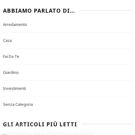
ABBIAMO PARLATO DI…
Arredamento
Casa
Fai Da Te
Giardino
Investimenti
Senza Categoria
GLI ARTICOLI PIÙ LETTI
GIARDINO
FAI DA TE
Ho il giardino pieno di formiche: come fare?
FAI DA TE