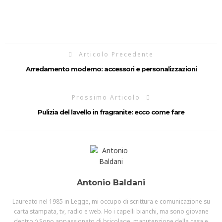
Articolo Precedente
Arredamento moderno: accessori e personalizzazioni
Prossimo Articolo
Pulizia del lavello in fragranite: ecco come fare
Antonio Baldani
Laureato nel 1985 in Legge, mi occupo di scrittura e comunicazione su
carta stampata, tv, radio e web. Ho i capelli bianchi, ma sono giovane
dentro :) Sono appassionato di bricolage, manutenzione della casa e