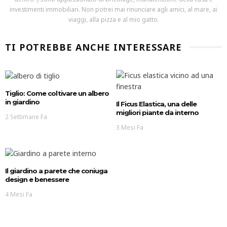
investimenti immobiliari. Non potrei mai rinunciare agli amici, al mare, ai
viaggi, alla pizza e al mio gatto.
TI POTREBBE ANCHE INTERESSARE
Tiglio: Come coltivare un albero
in giardino
Il Ficus Elastica, una delle
migliori piante da interno
2 Settimane Fa
3 Mesi Fa
Il giardino a parete che coniuga
design e benessere
4 Mesi Fa