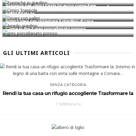
Trappola per cimici fai da te: ecco come fare
Divani e poltrone con bancali: come costruire un divano con
GIARDINO
pallet fai da te
CASA
Ecco 5 idee per sistemare il giardino di casa
Come pulire il gres porcellanato poroso
GLI ULTIMI ARTICOLI
SENZA CATEGORIA
Rendi la tua casa un rifugio accogliente Trasformare la
1 Settimana Fa