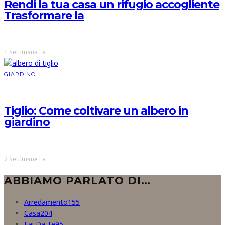
Rendi la tua casa un rifugio accogliente
Trasformare la
1 Settimana Fa
GIARDINO
Tiglio: Come coltivare un albero in
giardino
2 Settimane Fa
ABBIAMO PARLATO DI…
Arredamento
155
Casa
204
Fai Da Te
95