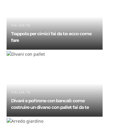
FAI DA TE
Trappola per cimici fai da te: ecco come
fare
FAI DA TE
Divani e poltrone con bancali: come
costruire un divano con pallet fai da te